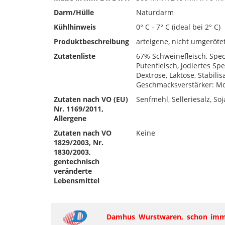
Darm/Hülle
Naturdarm
Kühlhinweis
0° C - 7° C (ideal bei 2° C)
Produktbeschreibung
arteigene, nicht umgeröte
Zutatenliste
67% Schweinefleisch, Spec
Putenfleisch, jodiertes Spe
Dextrose, Laktose, Stabili
Geschmacksverstärker: M
Zutaten nach VO (EU)
Senfmehl, Selleriesalz, Soj
Nr. 1169/2011,
Allergene
Zutaten nach VO
Keine
1829/2003, Nr.
1830/2003,
gentechnisch
veränderte
Lebensmittel
Damhus Wurstwaren, schon imme