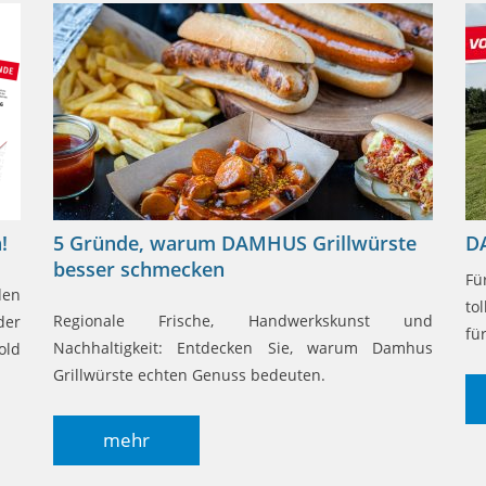
!
5 Gründe, warum DAMHUS Grillwürste
D
besser schmecken
Fü
den
to
Regionale Frische, Handwerkskunst und
er
fü
Nachhaltigkeit: Entdecken Sie, warum Damhus
old
Grillwürste echten Genuss bedeuten.
mehr