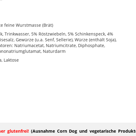
te feine Wurstmasse (Brät)
k, Trinkwasser, 5% Röstzwiebeln, 5% Schinkenspeck, 4%
isesalz, Gewürze (u.a. Senf, Sellerie), Würze (enthält Soja),
satoren: Natriumacetat, Natriumcitrate, Diphosphate,
ononatriumglutamat, Naturdarm
a, Laktose
r glutenfrei!
(Ausnahme Corn Dog und vegetarische Produkt