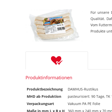
Für unsere 
Qualität. D
Vom Futtermi
Produkte unt
Produktinformationen
Produktbezeichnung
DAMHUS-Rustikus
MHD ab Produktion
pasteurisiert: 90 Tage, TK
Verpackungsart
Vakuum PA PE Folie
Maße in mm L x B x H
360 mm x 240 mm x 70 m