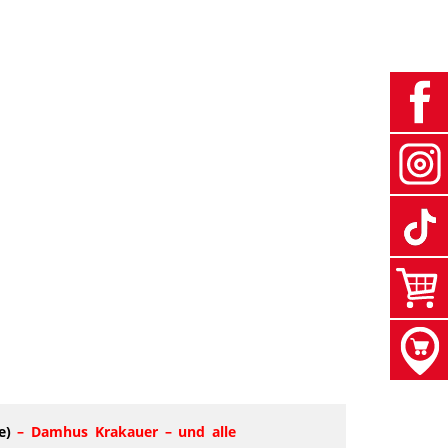
e)
– Damhus Krakauer – und alle