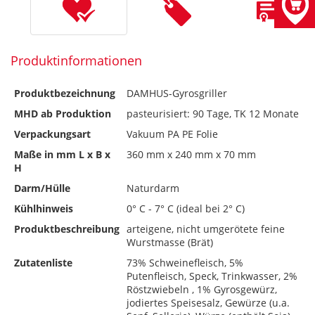
Produktinformationen
Produktbezeichnung
DAMHUS-Gyrosgriller
MHD ab Produktion
pasteurisiert: 90 Tage, TK 12 Monate
Verpackungsart
Vakuum PA PE Folie
Maße in mm L x B x
360 mm x 240 mm x 70 mm
H
Darm/Hülle
Naturdarm
Kühlhinweis
0° C - 7° C (ideal bei 2° C)
Produktbeschreibung
arteigene, nicht umgerötete feine
Wurstmasse (Brät)
Zutatenliste
73% Schweinefleisch, 5%
Putenfleisch, Speck, Trinkwasser, 2%
Röstzwiebeln , 1% Gyrosgewürz,
jodiertes Speisesalz, Gewürze (u.a.