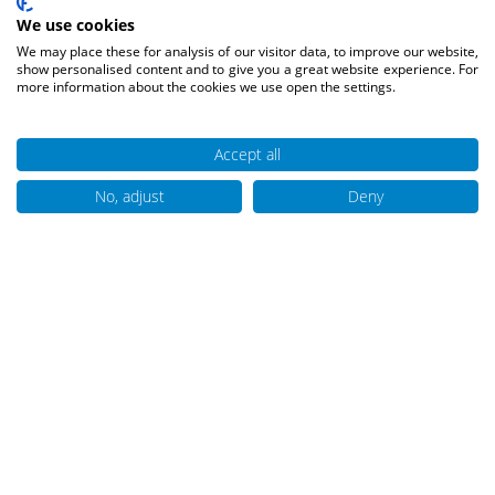
We use cookies
We may place these for analysis of our visitor data, to improve our website,
mehr
show personalised content and to give you a great website experience. For
more information about the cookies we use open the settings.
Accept all
No, adjust
Deny
5 Gründe, warum DAMHUS Grillwürste
besser schmecken
Regionale Frische, Handwerkskunst und Nachhaltigkeit: