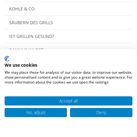
KOHLE & CO.
SÄUBERN DES GRILLS
IST GRILLEN GESUND?
DAMHUS WURST
PUTENWURST, VEGGIEGRILLER
We use cookies
We may place these for analysis of our visitor data, to improve our website,
show personalised content and to give you a great website experience. For
FLEISCH, FISCH & GEMÜSE
more information about the cookies we use open the settings.
Accept all
No, adjust
Deny
Aktuelles & Tipps und Tricks für die
Grillsaison