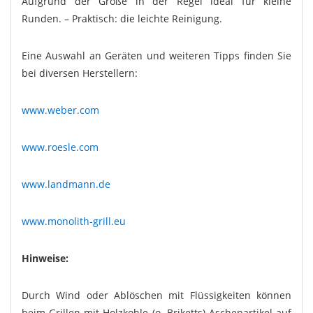
Aufgrund der Größe in der Regel ideal für kleine
Runden. – Praktisch: die leichte Reinigung.
Eine Auswahl an Geräten und weiteren Tipps finden Sie
bei diversen Herstellern:
www.weber.com
www.roesle.com
www.landmann.de
www.monolith-grill.eu
Hinweise:
Durch Wind oder Ablöschen mit Flüssigkeiten können
beim Grillen mit Holzkohle (o. Briketts) Aschepartikel auf