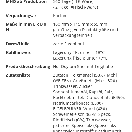
MHD ab Produktion
360 Tage (=TK-Ware)
42 Tage (=Frisch-Ware)
Verpackungsart
Karton
Maße in mm L x B x
160 mm x 115 mm x 55 mm
H
(abhängig von Produktgröße und
Verpackungseinheit)
Darm/Hülle
zarte Eigenhaut
Kühlhinweis
Lagerung TK: unter – 18°C
Lagerung frisch: unter +7°C
Produktbeschreibung
Hot Dog am Stiel mit Teighülle
Zutatenliste
Zutaten: Teigmantel (58%): Mehl
(WEIZEN), Grießmehl (Mais, 30%),
Trinkwasser, Zucker,
Sonnenblumenöl, Rapsöl, Salz,
Backtriebmittel: Diphosphate (E450),
Natriumcarbonate (E500),
EIGELBPULVER, Wurst (42%):
Schweinefleisch (83%), Speck,
Rindfleisch (6%), Trinkwasser,
jodiertes Speisesalz (Speisesalz,
Konservierungsstoff: Natriumnitrit,