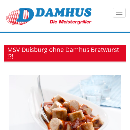
MSV Duisburg ohne Damhus Bratwurst
!?!