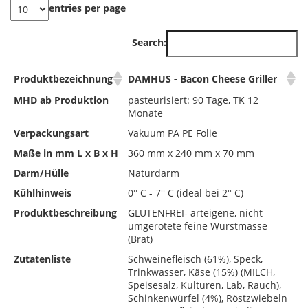
entries per page
Search:
Produktbezeichnung
DAMHUS - Bacon Cheese Griller
MHD ab Produktion
pasteurisiert: 90 Tage, TK 12
Monate
Verpackungsart
Vakuum PA PE Folie
Maße in mm L x B x H
360 mm x 240 mm x 70 mm
Darm/Hülle
Naturdarm
Kühlhinweis
0° C - 7° C (ideal bei 2° C)
Produktbeschreibung
GLUTENFREI- arteigene, nicht
umgerötete feine Wurstmasse
(Brät)
Zutatenliste
Schweinefleisch (61%), Speck,
Trinkwasser, Käse (15%) (MILCH,
Speisesalz, Kulturen, Lab, Rauch),
Schinkenwürfel (4%), Röstzwiebeln