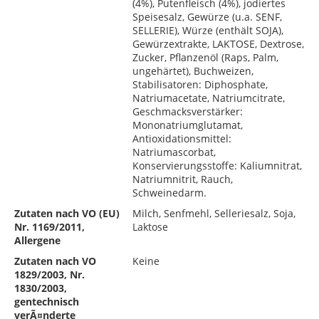
(4%), Putenfleisch (4%), jodiertes
Speisesalz, Gewürze (u.a. SENF,
SELLERIE), Würze (enthält SOJA),
Gewürzextrakte, LAKTOSE, Dextrose,
Zucker, Pflanzenöl (Raps, Palm,
ungehärtet), Buchweizen,
Stabilisatoren: Diphosphate,
Natriumacetate, Natriumcitrate,
Geschmacksverstärker:
Mononatriumglutamat,
Antioxidationsmittel:
Natriumascorbat,
Konservierungsstoffe: Kaliumnitrat,
Natriumnitrit, Rauch,
Schweinedarm.
Zutaten nach VO (EU)
Milch, Senfmehl, Selleriesalz, Soja,
Nr. 1169/2011,
Laktose
Allergene
Zutaten nach VO
Keine
1829/2003, Nr.
1830/2003,
gentechnisch
verÃ¤nderte